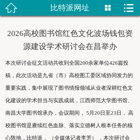


比特派网址


首页
比特派网站
2026高校图书馆红色文化波场钱包资
bitpie钱包
源建设学术研讨会在昌举办
比特派网址
本次研讨会征文活动共收到全国200余家单位426篇投
bitpie下载
稿，此次活动是九省（市）高校图工委区域协同发力的
重要实践，集中展现了图书情报领域从业者深耕红色文
比特派下载
化建设的学术担当与实践成就，江西师范大学图书馆、
bitpie网站
南昌大学图书馆承办，会议期间， 5月20日至23日， 高
校图书馆是赓续红色血脉、落实立德树人根本任务的核
心阵地，比特派， （全媒体记者李芳） ，本次研讨会